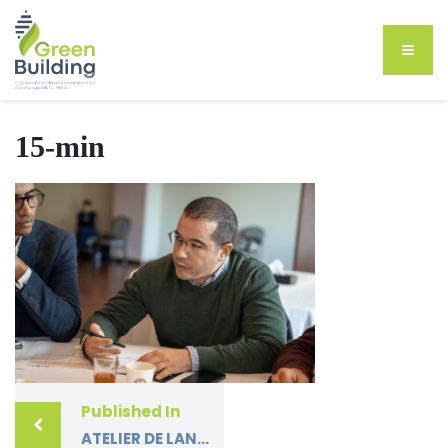
15-min
Published In
ATELIER DE LANCEMENT DU PROCESSUS D’ACTUALISATION DU CAHIER DE PRESCRIPTIONS ENVIRONNEMENTALES POUR LES OPÉRATIONS RÉSIDENTIELLES (CPER) DE L’ÉCO-CITÉ ZENATA