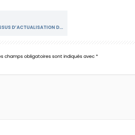
ATELIER DE LANCEMENT DU PROCESSUS D’ACTUALISATION DU CAHIER DE PRESCRIPTIONS ENVIRONNEMENTALES POUR LES OPÉRATIONS RÉSIDENTIELLES (CPER) DE L’ÉCO-CITÉ ZENATA
es champs obligatoires sont indiqués avec
*