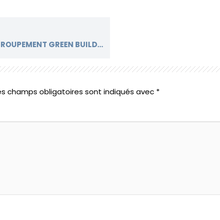
PARTICIPATION DES EXPERTS DU GROUPEMENT GREEN BUILDING À L’IMMOTECH PROPTECH EXPO 2024
es champs obligatoires sont indiqués avec
*