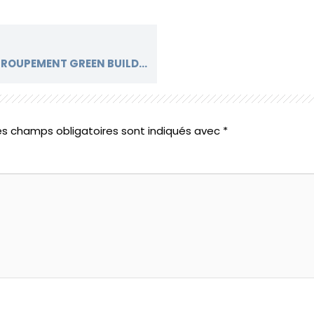
PARTICIPATION DES EXPERTS DU GROUPEMENT GREEN BUILDING À L’IMMOTECH PROPTECH EXPO 2024
es champs obligatoires sont indiqués avec
*